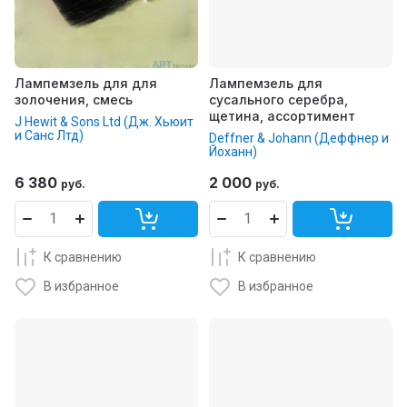
Лампемзель для для
Лампемзель для
золочения, смесь
сусального серебра,
щетина, ассортимент
J Hewit & Sons Ltd (Дж. Хьюит
и Санс Лтд)
Deffner & Johann (Деффнер и
Йоханн)
6 380
2 000
руб.
руб.
К сравнению
К сравнению
В избранное
В избранное