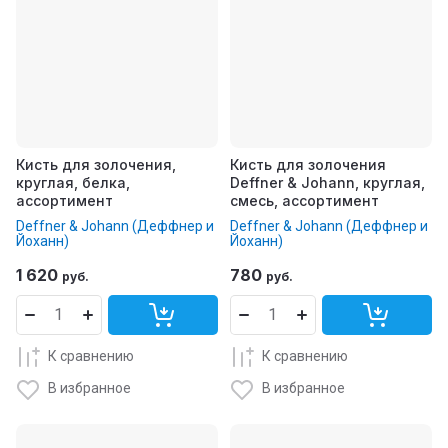
Кисть для золочения,
Кисть для золочения
круглая, белка,
Deffner & Johann, круглая,
ассортимент
смесь, ассортимент
Deffner & Johann (Деффнер и
Deffner & Johann (Деффнер и
Йоханн)
Йоханн)
1 620
780
руб.
руб.
К сравнению
К сравнению
В избранное
В избранное