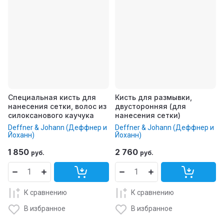
Специальная кисть для
Кисть для размывки,
нанесения сетки, волос из
двусторонняя (для
силоксанового каучука
нанесения сетки)
Deffner & Johann (Деффнер и
Deffner & Johann (Деффнер и
Йоханн)
Йоханн)
1 850
2 760
руб.
руб.
К сравнению
К сравнению
В избранное
В избранное