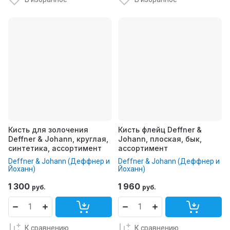
Кисть для золочения
Кисть флейц Deffner &
Deffner & Johann, круглая,
Johann, плоская, бык,
синтетика, ассортимент
ассортимент
Deffner & Johann (Деффнер и
Deffner & Johann (Деффнер и
Йоханн)
Йоханн)
1 300
1 960
руб.
руб.
К сравнению
К сравнению