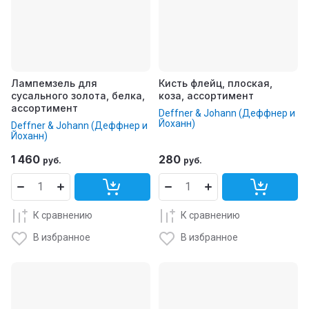
Лампемзель для
Кисть флейц, плоская,
сусального золота, белка,
коза, ассортимент
ассортимент
Deffner & Johann (Деффнер и
Йоханн)
Deffner & Johann (Деффнер и
Йоханн)
1 460
280
руб.
руб.
К сравнению
К сравнению
В избранное
В избранное