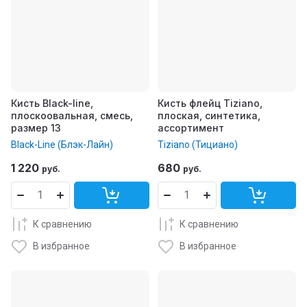
Кисть Black-line,
Кисть флейц Tiziano,
плоскоовальная, смесь,
плоская, синтетика,
размер 13
ассортимент
Black-Line (Блэк-Лайн)
Tiziano (Тициано)
1 220
680
руб.
руб.
К сравнению
К сравнению
В избранное
В избранное