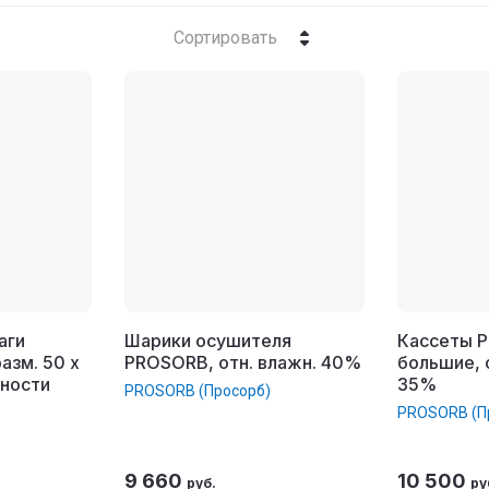
Сортировать
аги
Шарики осушителя
Кассеты 
азм. 50 x
PROSORB, отн. влажн. 40%
большие, 
жности
35%
PROSORB (Просорб)
PROSORB (П
9 660
10 500
руб.
ру