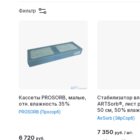
Фильтр
Кассеты PROSORB, малые,
Стабилизатор вл
отн. влажность 35%
ARTSorb®, лист р
50 см, 50% вла
PROSORB (Просорб)
AirSorb (ЭйрСорб)
7 350
руб.
/
шт.
6 720
руб.