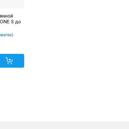
янной
ONE S до
рватек)