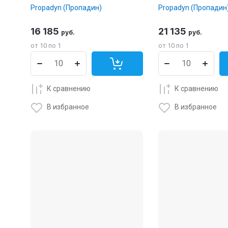
Propadyn (Пропадин)
Propadyn (Пропадин
16 185
21 135
руб.
руб.
от 10 по 1
от 10 по 1
К сравнению
К сравнению
В избранное
В избранное