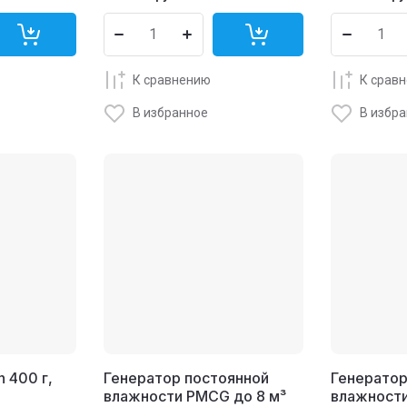
К сравнению
К срав
В избранное
В избр
 400 г,
Генератор постоянной
Генератор
влажности PMCG до 8 м³
влажности