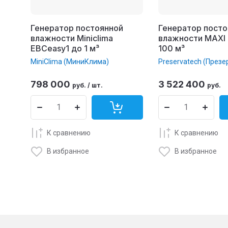
Генератор постоянной
Генератор посто
влажности Miniclima
влажности MAXI 
EBCeasy1 до 1 м³
100 м³
MiniClima (МиниКлима)
Preservatech (Презе
798 000
3 522 400
руб.
/
шт.
руб.
К сравнению
К сравнению
В избранное
В избранное