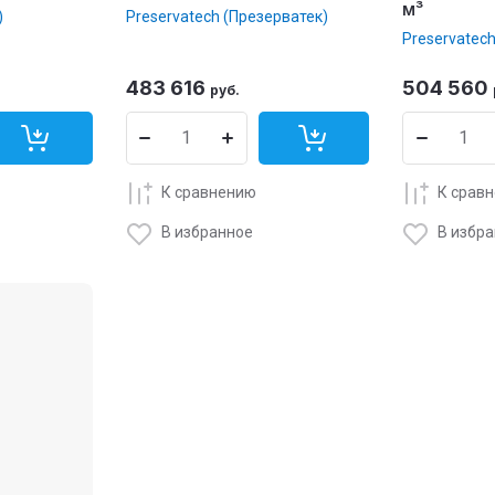
м³
)
Preservatech (Презерватек)
Preservatec
483 616
504 560
руб.
К сравнению
К срав
В избранное
В избр