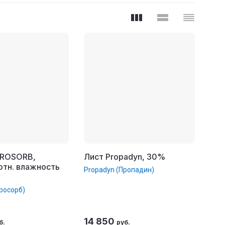
PROSORB,
Лист Propadyn, 30%
отн. влажность
Propadyn (Пропадин)
росорб)
14 850
б.
руб.