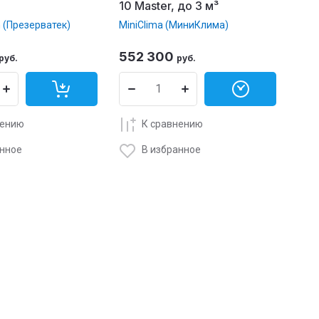
10 Master, до 3 м³
h (Презерватек)
MiniClima (МиниКлима)
552 300
руб.
руб.
нению
К сравнению
анное
В избранное