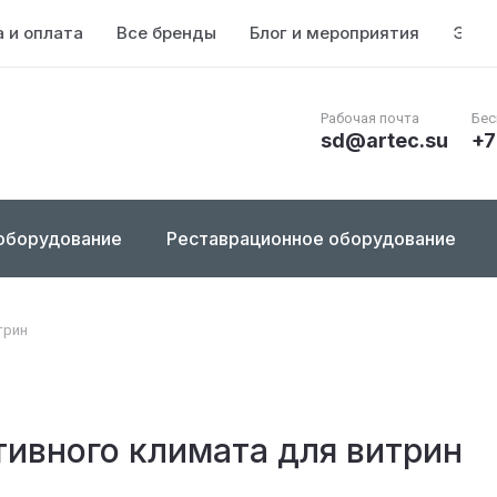
 и оплата
Все бренды
Блог и мероприятия
Энци
Рабочая почта
Бес
sd@artec.su
+7
оборудование
Реставрационное оборудование
трин
тивного климата для витрин