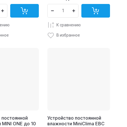
нению
К сравнению
анное
В избранное
 постоянной
Устройство постоянной
 MINI ONE до 10
влажности MiniClima EBC