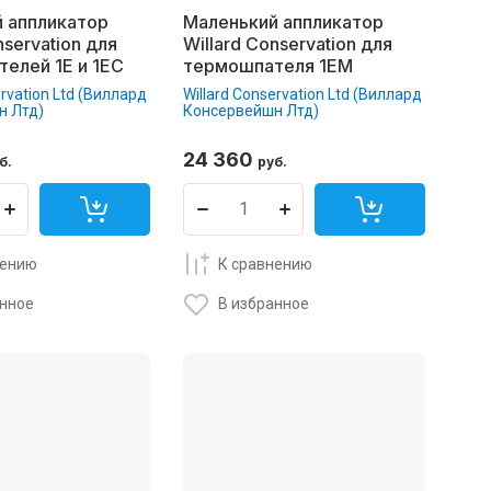
 аппликатор
Маленький аппликатор
nservation для
Willard Conservation для
елей 1E и 1EC
термошпателя 1EM
ervation Ltd (Виллард
Willard Conservation Ltd (Виллард
н Лтд)
Консервейшн Лтд)
24 360
б.
руб.
нению
К сравнению
анное
В избранное