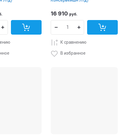
16 910
б.
руб.
нению
К сравнению
анное
В избранное