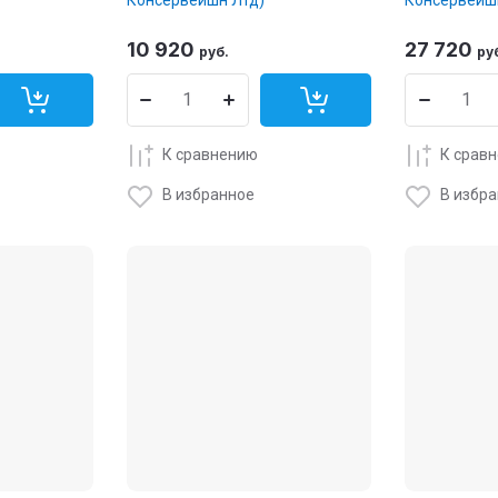
10 920
27 720
руб.
ру
К сравнению
К срав
В избранное
В избр