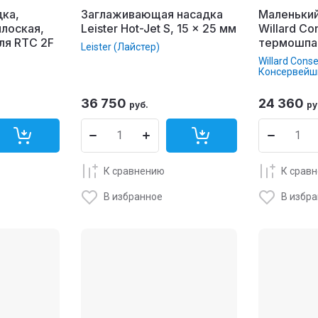
дка,
Заглаживающая насадка
Маленький
лоская,
Leister Hot-Jet S, 15 x 25 мм
Willard Co
ля RTC 2F
термошпат
Leister (Лайстер)
Willard Cons
Консервейш
36 750
24 360
руб.
ру
К сравнению
К срав
В избранное
В избр