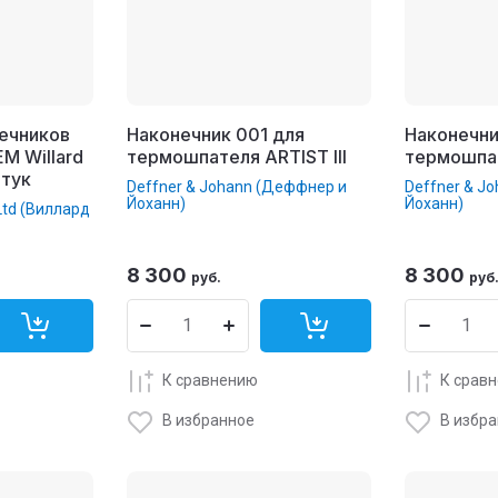
нечников
Наконечник 001 для
Наконечни
M Willard
термошпателя ARTIST III
термошпат
штук
Deffner & Johann (Деффнер и
Deffner & J
Йоханн)
Йоханн)
 Ltd (Виллард
8 300
8 300
руб.
руб
К сравнению
К срав
В избранное
В избр