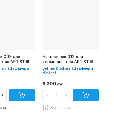
к 009 для
Наконечник 012 для
еля ARTIST III
термошпателя ARTIST III
ohann (Деффнер и
Deffner & Johann (Деффнер и
Йоханн)
8 300
.
руб.
нению
К сравнению