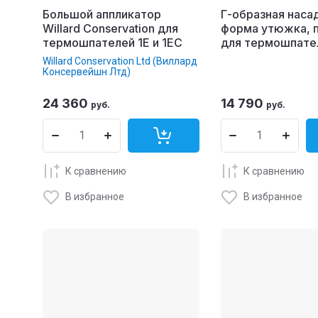
Большой аппликатор
Г-образная наса
Willard Conservation для
форма утюжка, п
термошпателей 1E и 1EC
для термошпате
Willard Conservation Ltd (Виллард
Консервейшн Лтд)
24 360
14 790
руб.
руб.
К сравнению
К сравнению
В избранное
В избранное