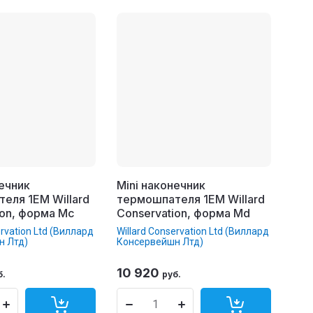
нечник
Mini наконечник
еля 1EM Willard
термошпателя 1EM Willard
ion, форма Mc
Conservation, форма Md
ervation Ltd (Виллард
Willard Conservation Ltd (Виллард
н Лтд)
Консервейшн Лтд)
10 920
б.
руб.