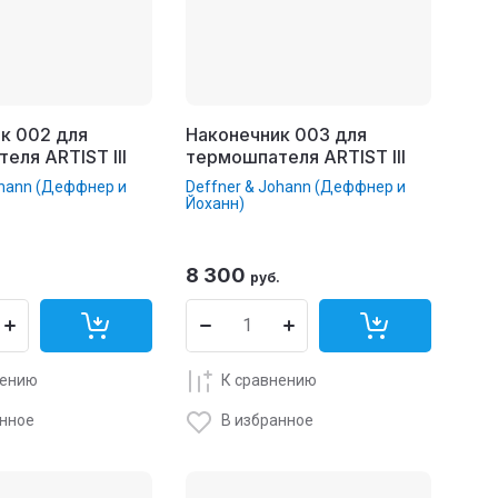
к 002 для
Наконечник 003 для
еля ARTIST III
термошпателя ARTIST III
ohann (Деффнер и
Deffner & Johann (Деффнер и
Йоханн)
8 300
.
руб.
нению
К сравнению
анное
В избранное