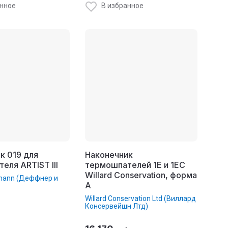
анное
В избранное
к 019 для
Наконечник
еля ARTIST III
термошпателей 1E и 1EC
Willard Conservation, форма
ohann (Деффнер и
A
Willard Conservation Ltd (Виллард
Консервейшн Лтд)