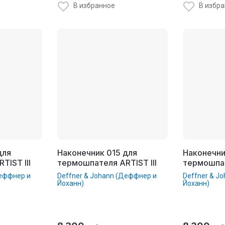
В избранное
В избр
для
Наконечник 015 для
Наконечни
TIST III
термошпателя ARTIST III
термошпат
Деффнер и
Deffner & Johann (Деффнер и
Deffner & J
Йоханн)
Йоханн)