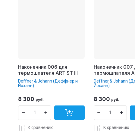
Наконечник 006 для
Наконечник 007 
термошпателя ARTIST III
термошпателя AR
Deffner & Johann (Деффнер и
Deffner & Johann (
Йоханн)
Йоханн)
8 300
8 300
руб.
руб.
К сравнению
К сравнению