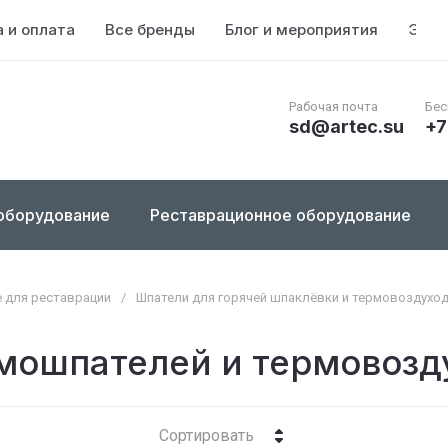
 и оплата
Все бренды
Блог и мероприятия
Энци
Рабочая почта
Бес
sd@artec.su
+7
оборудование
Реставрационное оборудование
 для реставрации
/
Шпатели для горячей шпаклёвки и термовоздухо
мошпателей и термовозд
Сортировать