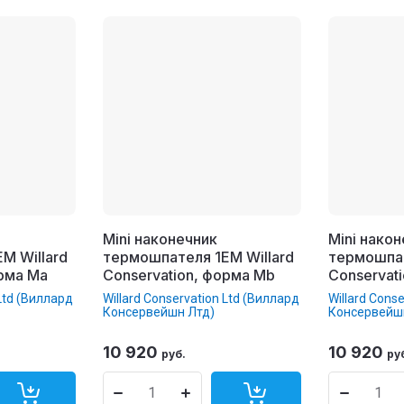
Mini наконечник
Mini нако
M Willard
термошпателя 1EM Willard
термошпат
орма Ma
Conservation, форма Mb
Conservat
 Ltd (Виллард
Willard Conservation Ltd (Виллард
Willard Cons
Консервейшн Лтд)
Консервейш
10 920
10 920
руб.
ру