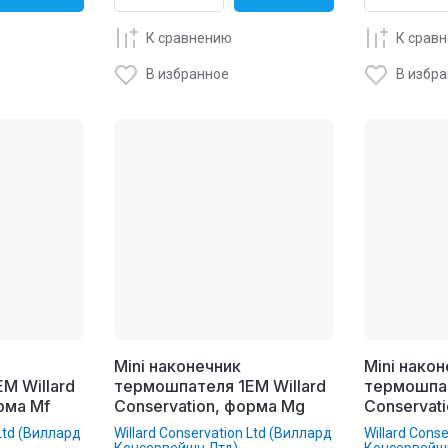
К сравнению
К срав
В избранное
В избр
Mini наконечник
Mini нако
M Willard
термошпателя 1EM Willard
термошпат
рма Mf
Conservation, форма Mg
Conservat
 Ltd (Виллард
Willard Conservation Ltd (Виллард
Willard Cons
Консервейшн Лтд)
Консервейш