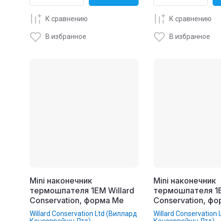
К сравнению
К сравнению
В избранное
В избранное
Mini наконечник
Mini наконечник
термошпателя 1EM Willard
термошпателя 1E
Conservation, форма Me
Conservation, фо
Willard Conservation Ltd (Виллард
Willard Conservation
Консервейшн Лтд)
Консервейшн Лтд)