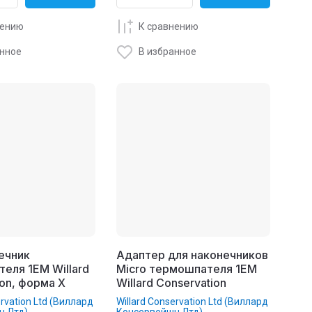
нению
К сравнению
анное
В избранное
нечник
Адаптер для наконечников
еля 1EM Willard
Micro термошпателя 1EM
ion, форма X
Willard Conservation
ervation Ltd (Виллард
Willard Conservation Ltd (Виллард
н Лтд)
Консервейшн Лтд)