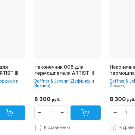
для
Наконечник 008 для
Наконечни
TIST III
термошпателя ARTIST III
термошпат
Деффнер и
Deffner & Johann (Деффнер и
Deffner & J
Йоханн)
Йоханн)
8 300
8 300
руб.
руб
К сравнению
К срав