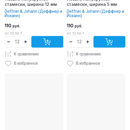
стамески, ширина 12 мм
стамески, ширина 5 мм
Deffner & Johann (Деффнер и
Deffner & Johann (Деффнер и
Йоханн)
Йоханн)
110
110
руб.
руб.
от 12 по 1
от 12 по 1
К сравнению
К сравнению
В избранное
В избранное