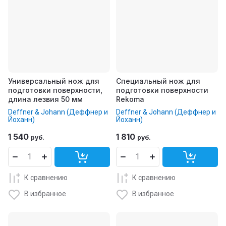
Универсальный нож для
Специальный нож для
подготовки поверхности,
подготовки поверхности
длина лезвия 50 мм
Rekoma
Deffner & Johann (Деффнер и
Deffner & Johann (Деффнер и
Йоханн)
Йоханн)
1 540
1 810
руб.
руб.
К сравнению
К сравнению
В избранное
В избранное