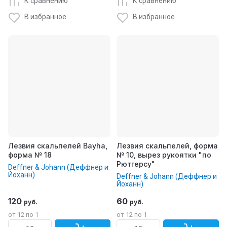
К сравнению
К сравнению
В избранное
В избранное
Лезвия скальпелей Bayha,
Лезвия скальпелей, форма
форма № 18
№ 10, вырез рукоятки "по
Рютгерсу"
Deffner & Johann (Деффнер и
Йоханн)
Deffner & Johann (Деффнер и
Йоханн)
120
60
руб.
руб.
от 12 по 1
от 12 по 1