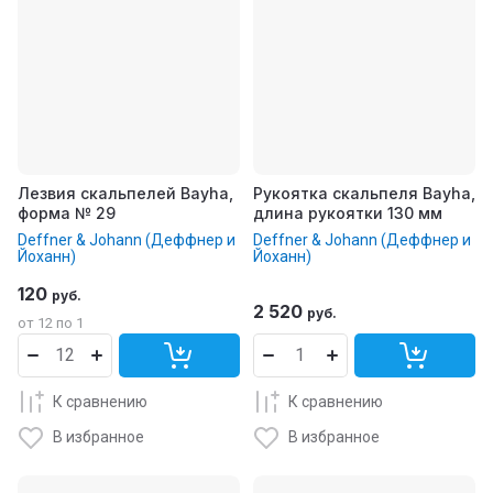
Лезвия скальпелей Bayha,
Рукоятка скальпеля Bayha,
форма № 29
длина рукоятки 130 мм
Deffner & Johann (Деффнер и
Deffner & Johann (Деффнер и
Йоханн)
Йоханн)
120
руб.
2 520
руб.
от 12 по 1
К сравнению
К сравнению
В избранное
В избранное