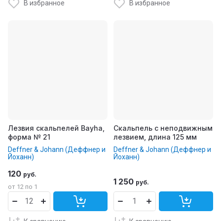
В избранное
В избранное
Лезвия скальпелей Bayha,
Скальпель с неподвижным
форма № 21
лезвием, длина 125 мм
Deffner & Johann (Деффнер и
Deffner & Johann (Деффнер и
Йоханн)
Йоханн)
120
руб.
1 250
руб.
от 12 по 1