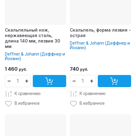
Скальпельный нож,
Скальпель, форма лезвия -
нержавеющая сталь,
острая
длина 140 мм, лезвие 30
Deffner & Johann (Деффнер и
мм
Йоханн)
Deffner & Johann (Деффнер и
Йоханн)
1 460
740
руб.
руб.
К сравнению
К сравнению
В избранное
В избранное