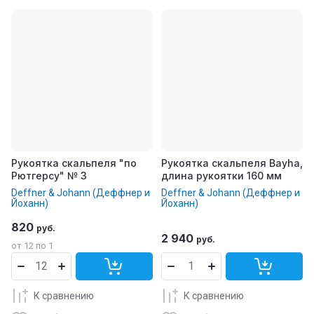
Рукоятка скальпеля "по
Рукоятка скальпеля Bayha,
Рютгерсу" № 3
длина рукоятки 160 мм
Deffner & Johann (Деффнер и
Deffner & Johann (Деффнер и
Йоханн)
Йоханн)
820
руб.
2 940
руб.
от 12 по 1
К сравнению
К сравнению