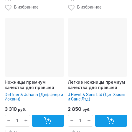
В избранное
В избранное
Ножницы премиум
Легкие ножницы премиум
качества для правшей
качества для правшей
Deffner & Johann (Деффнер и
J Hewit & Sons Ltd (Дж. Хьюит
Йоханн)
и Санс Лтд)
3 310
2 850
руб.
руб.