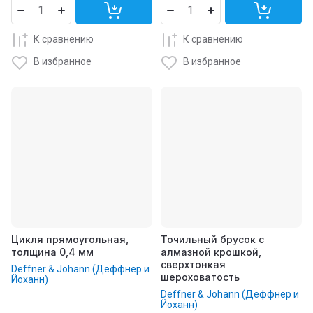
К сравнению
К сравнению
В избранное
В избранное
Цикля прямоугольная,
Точильный брусок с
толщина 0,4 мм
алмазной крошкой,
сверхтонкая
Deffner & Johann (Деффнер и
шероховатость
Йоханн)
Deffner & Johann (Деффнер и
Йоханн)