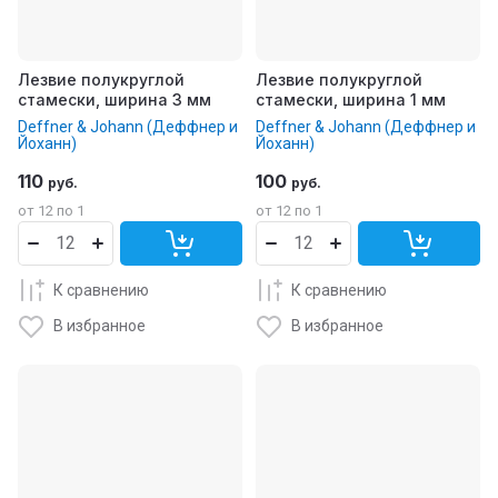
Лезвие полукруглой
Лезвие полукруглой
стамески, ширина 3 мм
стамески, ширина 1 мм
Deffner & Johann (Деффнер и
Deffner & Johann (Деффнер и
Йоханн)
Йоханн)
110
100
руб.
руб.
от 12 по 1
от 12 по 1
К сравнению
К сравнению
В избранное
В избранное