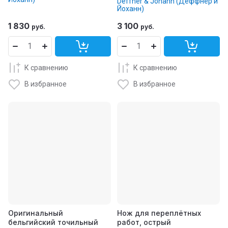
Deffner & Johann (Деффнер и
Йоханн)
1 830
3 100
руб.
руб.
К сравнению
К сравнению
В избранное
В избранное
Оригинальный
Нож для переплётных
бельгийский точильный
работ, острый