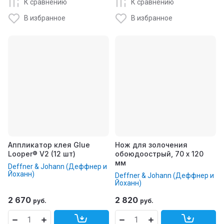
К сравнению
К сравнению
В избранное
В избранное
Аппликатор клея Glue
Нож для золочения
Looper® V2 (12 шт)
обоюдоострый, 70 х 120
мм
Deffner & Johann (Деффнер и
Йоханн)
Deffner & Johann (Деффнер и
Йоханн)
2 670
2 820
руб.
руб.