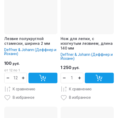
Лезвие полукруглой
Нож для лепки, с
стамески, ширина 2 мм
изогнутым лезвием, длина
140 мм
Deffner & Johann (Деффнер и
Йоханн)
Deffner & Johann (Деффнер и
Йоханн)
100
руб.
1 250
руб.
от 12 по 1
К сравнению
К сравнению
В избранное
В избранное