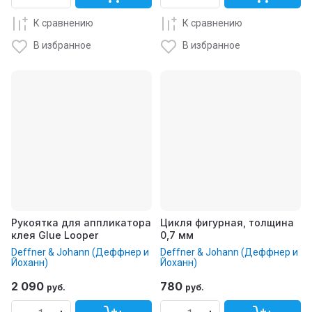
К сравнению
К сравнению
В избранное
В избранное
Рукоятка для аппликатора
Цикля фигурная, толщина
клея Glue Looper
0,7 мм
Deffner & Johann (Деффнер и
Deffner & Johann (Деффнер и
Йоханн)
Йоханн)
2 090
780
руб.
руб.