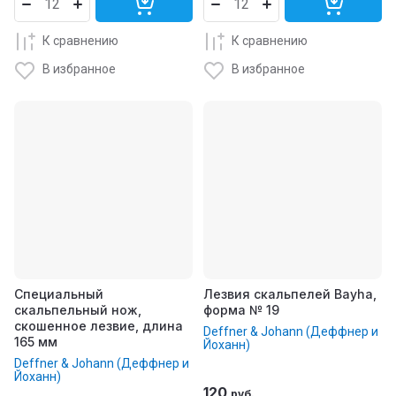
К сравнению
К сравнению
В избранное
В избранное
Специальный
Лезвия скальпелей Bayha,
скальпельный нож,
форма № 19
скошенное лезвие, длина
Deffner & Johann (Деффнер и
165 мм
Йоханн)
Deffner & Johann (Деффнер и
Йоханн)
120
руб.