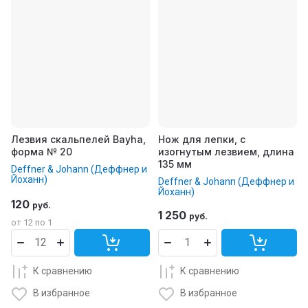
Лезвия скальпелей Bayha,
Нож для лепки, с
форма № 20
изогнутым лезвием, длина
135 мм
Deffner & Johann (Деффнер и
Йоханн)
Deffner & Johann (Деффнер и
Йоханн)
120
руб.
1 250
руб.
от 12 по 1
К сравнению
К сравнению
В избранное
В избранное