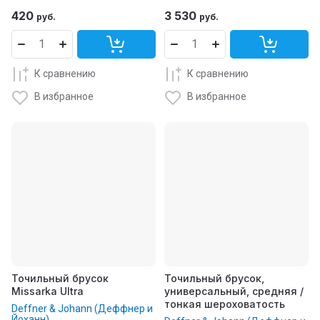
420
3 530
руб.
руб.
К сравнению
К сравнению
В избранное
В избранное
Точильный брусок
Точильный брусок,
Missarka Ultra
универсальный, средняя /
тонкая шероховатость
Deffner & Johann (Деффнер и
Йоханн)