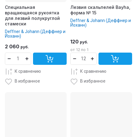
Специальная
Лезвия скальпелей Bayha,
вращающаяся рукоятка
форма № 15
для лезвий полукруглой
Deffner & Johann (Деффнер и
стамески
Йоханн)
Deffner & Johann (Деффнер и
Йоханн)
120
руб.
2 060
руб.
от 12 по 1
К сравнению
К сравнению
В избранное
В избранное