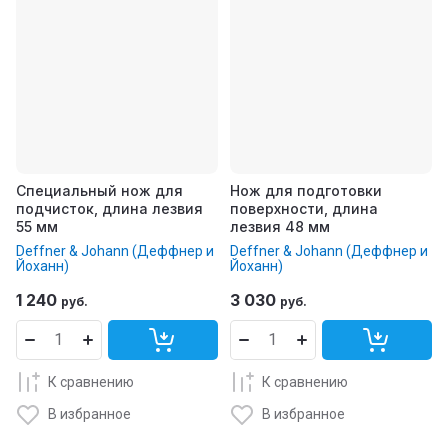
Специальный нож для
Нож для подготовки
подчисток, длина лезвия
поверхности, длина
55 мм
лезвия 48 мм
Deffner & Johann (Деффнер и
Deffner & Johann (Деффнер и
Йоханн)
Йоханн)
1 240
3 030
руб.
руб.
К сравнению
К сравнению
В избранное
В избранное