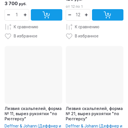
3 700
руб.
от 12 по 1
К сравнению
К сравнению
В избранное
В избранное
Лезвия скальпелей, форма
Лезвия скальпелей, форма
№ 11, вырез рукоятки "по
№ 21, вырез рукоятки "по
Рютгерсу"
Рютгерсу"
Deffner & Johann (Деффнер и
Deffner & Johann (Деффнер и