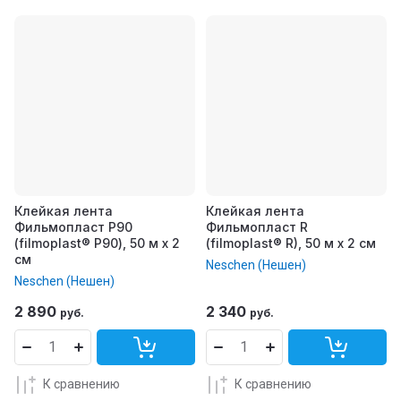
Клейкая лента
Клейкая лента
Фильмопласт Р90
Фильмопласт R
(filmoplast® P90), 50 м x 2
(filmoplast® R), 50 м x 2 см
см
Neschen (Нешен)
Neschen (Нешен)
2 890
2 340
руб.
руб.
К сравнению
К сравнению