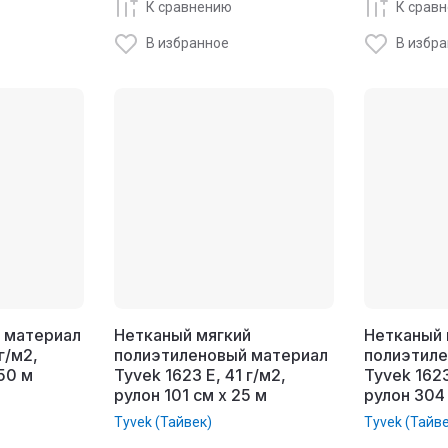
К сравнению
К срав
В избранное
В избр
 материал
Нетканый мягкий
Нетканый 
г/м2,
полиэтиленовый материал
полиэтил
 50 м
Tyvek 1623 E, 41 г/м2,
Tyvek 1623
рулон 101 см x 25 м
рулон 304
Tyvek (Тайвек)
Tyvek (Тайв