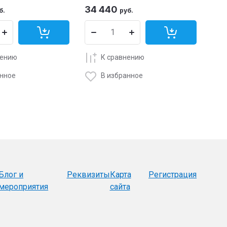
34 440
б.
руб.
нению
К сравнению
анное
В избранное
Блог и
Реквизиты
Карта
Регистрация
мероприятия
сайта