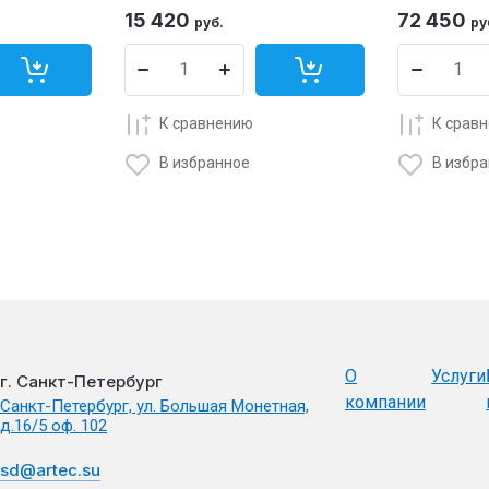
15 420
72 450
руб.
ру
К сравнению
К срав
В избранное
В избр
О
Услуги
г. Санкт-Петербург
компании
Санкт-Петербург, ул. Большая Монетная,
д.16/5 оф. 102
sd@artec.su