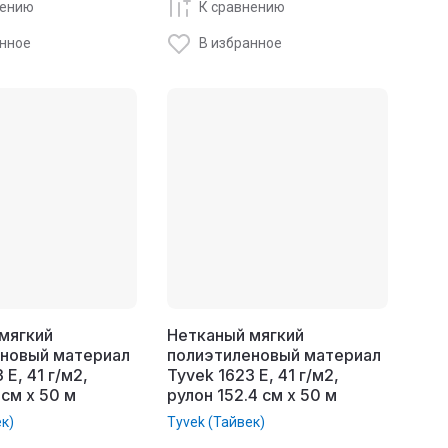
нению
К сравнению
анное
В избранное
мягкий
Нетканый мягкий
еновый материал
полиэтиленовый материал
 E, 41 г/м2,
Tyvek 1623 E, 41 г/м2,
 см x 50 м
рулон 152.4 см x 50 м
ек)
Tyvek (Тайвек)