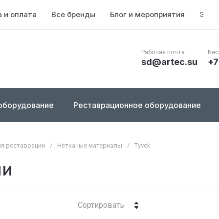
 и оплата
Все бренды
Блог и мероприятия
Энци
Рабочая почта
Бес
sd@artec.su
+7
оборудование
Реставрационное оборудование
я реставрации
/
Нетканые материалы
/
Tyvek
ии
Сортировать