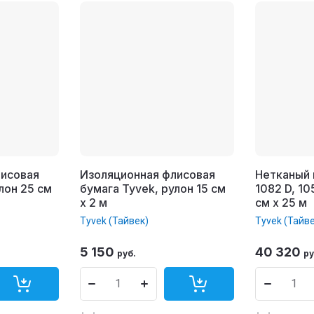
лисовая
Изоляционная флисовая
Нетканый 
лон 25 см
бумага Tyvek, рулон 15 см
1082 D, 10
x 2 м
см x 25 м
Tyvek (Тайвек)
Tyvek (Тайв
5 150
40 320
руб.
ру