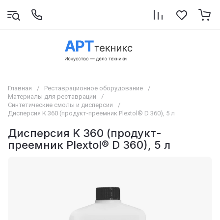
Главная
/
Реставрационное оборудование
/
Материалы для реставрации
/
Синтетические смолы и дисперсии
/
Дисперсия K 360 (продукт-преемник Plextol® D 360), 5 л
Дисперсия K 360 (продукт-
преемник Plextol® D 360), 5 л