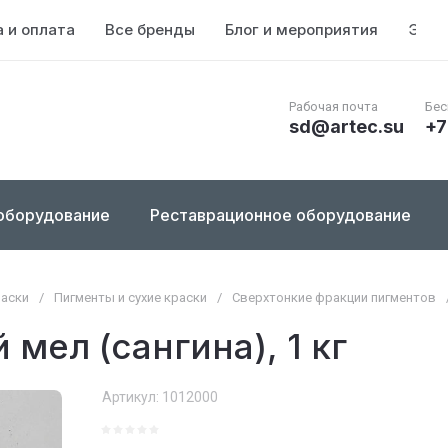
 и оплата
Все бренды
Блог и мероприятия
Энци
Рабочая почта
Бес
sd@artec.su
+7
оборудование
Реставрационное оборудование
раски
/
Пигменты и сухие краски
/
Сверхтонкие фракции пигментов
мел (сангина), 1 кг
Артикул:
1012000