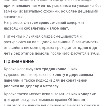
оригинальные пигменты
, указанные на упаковке, без
замены их визуально схожими, но более дешёвыми
аналогами.
Например,
ультрамариново-синий
содержит
настоящий
кобальтовый алюминат
.
Пигменты и льняная олифа смешиваются и
растираются на вальцовой мельнице. В зависимости
от свойств пигмента, краска проходит
от одного до
четырёх этапов помола
, после чего фасуется в тубы.
Применение
Краска используется
традиционно
— как
художественная краска по
холсту и деревянным
панелям
, а также подходит для
декоративной
росписи по дереву и металлу
.
Краска также может использоваться как
колорант
для архитектурных льняных красок
Ottosson
.
Для этого выдавите небольшое количество краски в