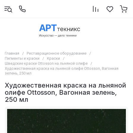
Главная
/
Реставрационное оборудование
/
Пигменты и краски
/
Краски
/
Шведские краски Ottosson на льняной олифе
/
Художественная краска на льняной олифе Ottosson, Вагонная
зелень, 250 мл
Художественная краска на льняной
олифе Ottosson, Вагонная зелень,
250 мл