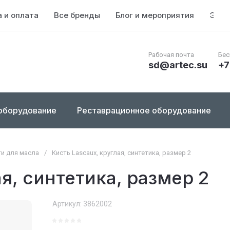
 и оплата
Все бренды
Блог и мероприятия
Энци
Рабочая почта
Бес
sd@artec.su
+7
оборудование
Реставрационное оборудование
ти для масла
/
Кисть Lascaux, круглая, синтетика, размер 2
ая, синтетика, размер 2
Артикул:
3862002