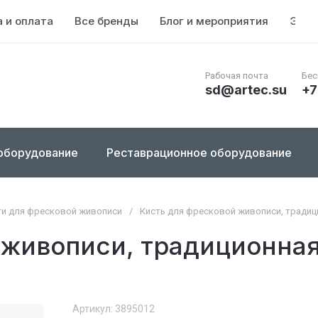
 и оплата
Все бренды
Блог и мероприятия
Энци
Рабочая почта
Бес
sd@artec.su
+7
оборудование
Реставрационное оборудование
ти для фресковой живописи
/
Кисть для фресковой живописи, традици
 живописи, традиционная
Артикул:
3895012