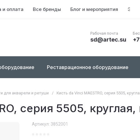
 и оплата
Все бренды
Блог и мероприятия
Энци
Рабочая почта
Бес
sd@artec.su
+7
оборудование
Реставрационное оборудование
ти для акварели и ретуши
/
Кисть da Vinci MAESTRO, серия 5505, кругла
RO, серия 5505, круглая, 
Артикул:
3852001