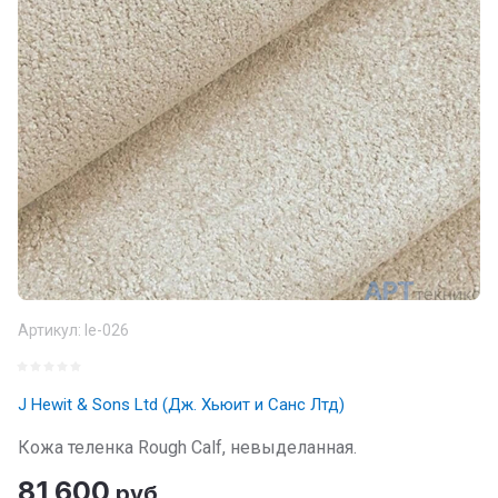
Артикул:
le-026
J Hewit & Sons Ltd (Дж. Хьюит и Санс Лтд)
Кожа теленка Rough Calf, невыделанная.
81 600
руб.