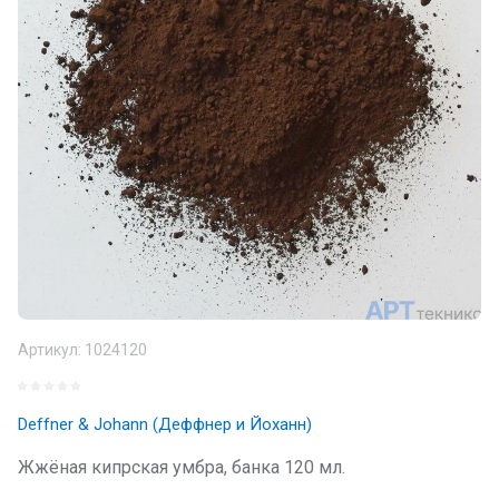
Артикул:
1024120
Deffner & Johann (Деффнер и Йоханн)
Жжёная кипрская умбра, банка 120 мл.