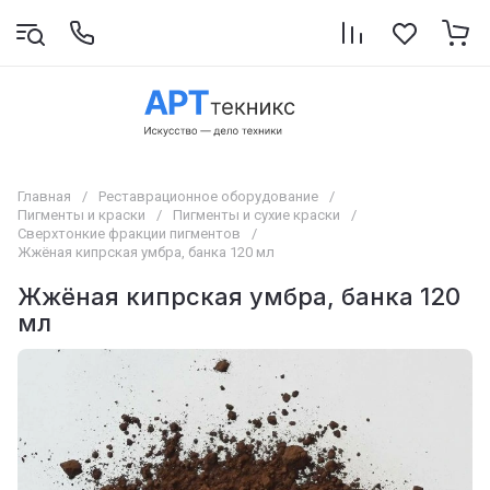
Главная
/
Реставрационное оборудование
/
Пигменты и краски
/
Пигменты и сухие краски
/
Сверхтонкие фракции пигментов
/
Жжёная кипрская умбра, банка 120 мл
Жжёная кипрская умбра, банка 120
мл